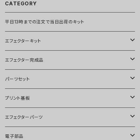
CATEGORY
平日13時までの注文で当日出荷のキット
エフェクターキット
ブースター
エフェクター完成品
オーバードライブ
ブースター
パーツセット
ディストーション
オーバードライブ
ブースター
プリント基板
ファズ
ディストーション
オーバードライブ
オーバードライブ
エフェクターパーツ
プリアンプ
ファズ
ディストーション
ディストーション
スイッチ
電子部品