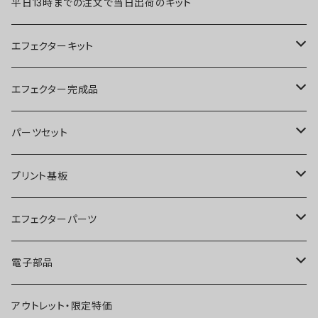
平日13時までの注文で当日出荷のキット
エフェクターキット
ブースター
エフェクター完成品
オーバードライブ
ブースター
パーツセット
ディストーション
オーバードライブ
ブースター
プリント基板
ファズ
ディストーション
オーバードライブ
オーバードライブ
エフェクターパーツ
プリアンプ
ファズ
ディストーション
ディストーション
スイッチ
電子部品
空間系
空間系
ファズ
ファズ
ジャック
IC
アウトレット・限定特価