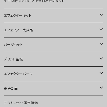
平日13時までの注文で当日出荷のキット
エフェクターキット
ブースター
エフェクター完成品
オーバードライブ
ブースター
パーツセット
ディストーション
オーバードライブ
ブースター
プリント基板
ファズ
ディストーション
オーバードライブ
オーバードライブ
エフェクターパーツ
プリアンプ
ファズ
ディストーション
ディストーション
スイッチ
電子部品
空間系
空間系
ファズ
ファズ
ジャック
IC
アウトレット・限定特価