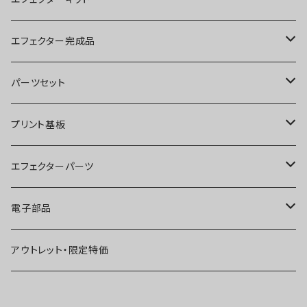
ブースター
エフェクター完成品
オーバードライブ
ブースター
パーツセット
ディストーション
オーバードライブ
ブースター
プリント基板
ファズ
ディストーション
オーバードライブ
オーバードライブ
エフェクターパーツ
プリアンプ
ファズ
ディストーション
ディストーション
スイッチ
電子部品
空間系
空間系
ファズ
ファズ
ジャック
IC
アウトレット・限定特価
コンプレッサー
その他
コンプレッサー
ブースター
電源関連パーツ
トランジスタ