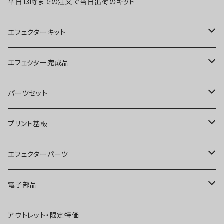
平日13時までの注文で当日出荷のキット
エフェクターキット
ブースター
エフェクター完成品
オーバードライブ
ブースター
パーツセット
ディストーション
オーバードライブ
ブースター
プリント基板
ファズ
ディストーション
オーバードライブ
オーバードライブ
エフェクターパーツ
プリアンプ
ファズ
ディストーション
ディストーション
スイッチ
電子部品
空間系
空間系
ファズ
ファズ
ジャック
IC
アウトレット・限定特価