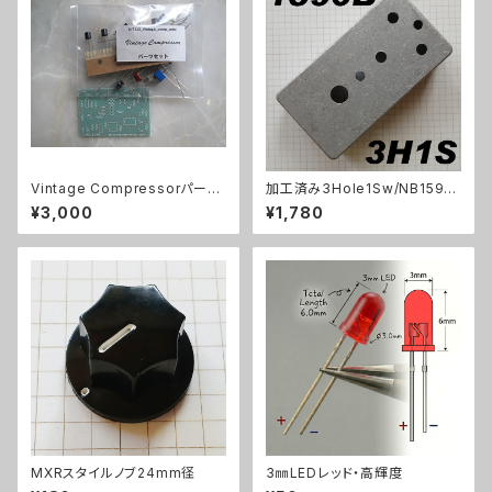
Vintage Compressorパーツ
加工済み3Hole1Sw/NB1590
セット
B（112x61x32mm）アルミダイ
¥3,000
¥1,780
キャストケース
MXRスタイルノブ24mm径
3㎜LEDレッド・高輝度