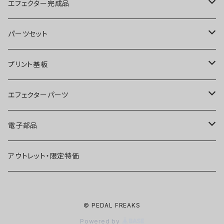
ブースター
エフェクター完成品
オーバードライブ
ブースター
パーツセット
ディストーション
オーバードライブ
ブースター
プリント基板
ファズ
ディストーション
オーバードライブ
オーバードライブ
エフェクターパーツ
プリアンプ
ファズ
ディストーション
ディストーション
スイッチ
電子部品
空間系
空間系
ファズ
ファズ
ジャック
IC
アウトレット・限定特価
コンプレッサー
その他
コンプレッサー
ブースター
電源関連パーツ
トランジスタ
© PEDAL FREAKS
ベース用
コンプレッサー
ベース用
空間系
ケース
ダイオード
Powered by