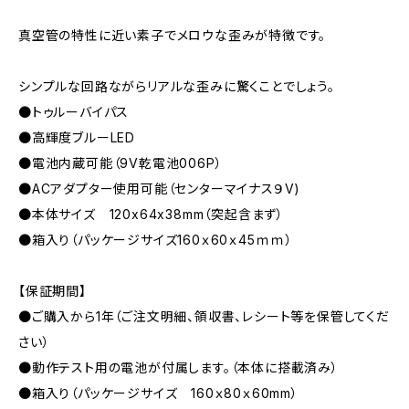
真空管の特性に近い素子でメロウな歪みが特徴です。
シンプルな回路ながらリアルな歪みに驚くことでしょう。
●トゥルーバイパス
●高輝度ブルーLED
●電池内蔵可能（9V乾電池006P）
●ACアダプター使用可能（センターマイナス９V)
●本体サイズ 120x64x38mm（突起含まず）
●箱入り（パッケージサイズ160ｘ60ｘ45ｍｍ）
【保証期間】
●ご購入から1年（ご注文明細、領収書、レシート等を保管してくだ
さい）
●動作テスト用の電池が付属します。（本体に搭載済み）
●箱入り（パッケージサイズ 160ｘ80ｘ60mm）