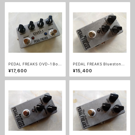
PEDAL FREAKS OVD-1 Boo
PEDAL FREAKS Bluestone
st完成品
完成品
¥17,600
¥15,400