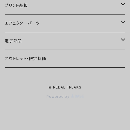
ディストーション
オーバードライブ
ブースター
プリント基板
ファズ
ディストーション
オーバードライブ
オーバードライブ
エフェクターパーツ
プリアンプ
ファズ
ディストーション
ディストーション
スイッチ
電子部品
空間系
空間系
ファズ
ファズ
ジャック
IC
アウトレット・限定特価
コンプレッサー
その他
コンプレッサー
ブースター
電源関連パーツ
トランジスタ
© PEDAL FREAKS
ベース用
コンプレッサー
ベース用
空間系
ケース
ダイオード
Powered by
アルミダイキャストケース
Miniシリーズ
ベース用
Miniシリーズ
コンプレッサー
ノブ
LED
穴あけ加工済みケース
アウトレット・在庫限り
ノイズ系
その他
ベース用
ポット
コンデンサー