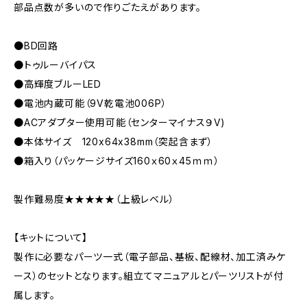
部品点数が多いので作りごたえがあります。
●BD回路
●トゥルーバイパス
●高輝度ブルーLED
●電池内蔵可能（9V乾電池006P）
●ACアダプター使用可能（センターマイナス９V)
●本体サイズ 120x64x38mm（突起含まず）
●箱入り（パッケージサイズ160ｘ60ｘ45ｍｍ）
製作難易度★★★★★（上級レベル）
【キットについて】
製作に必要なパーツ一式（電子部品、基板、配線材、加工済みケ
ース）のセットとなります。組立てマニュアルとパーツリストが付
属します。