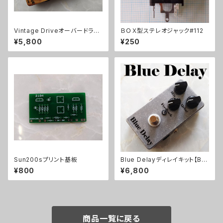
Vintage Driveオーバードライ
ＢＯＸ型ステレオジャック#112
ブキット【BASIC KIT】
¥5,800
¥250
Sun200sプリント基板
Blue Delayディレイキット【BA
SIC KIT】
¥800
¥6,800
商品一覧に戻る