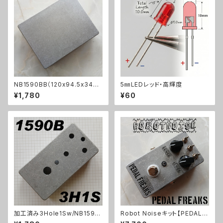
NB1590BB（120x94.5x34ｍ
5㎜LEDレッド・高輝度
ｍ）アルミダイキャストケース
¥1,780
¥60
加工済み3Hole1Sw/NB1590
Robot Noiseキット【PEDAL F
B（112x61x32mm）アルミダイ
REAKS】