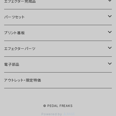
ブースター
エフェクター完成品
オーバードライブ
ブースター
パーツセット
ディストーション
オーバードライブ
ブースター
プリント基板
ファズ
ディストーション
オーバードライブ
オーバードライブ
エフェクターパーツ
プリアンプ
ファズ
ディストーション
ディストーション
スイッチ
電子部品
空間系
空間系
ファズ
ファズ
ジャック
IC
アウトレット・限定特価
コンプレッサー
その他
コンプレッサー
ブースター
電源関連パーツ
トランジスタ
© PEDAL FREAKS
ベース用
コンプレッサー
ベース用
空間系
ケース
ダイオード
Powered by