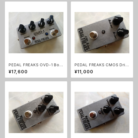
PEDAL FREAKS OVD-1 Boo
PEDAL FREAKS CMOS Driv
st完成品
er 完成品
¥17,600
¥11,000