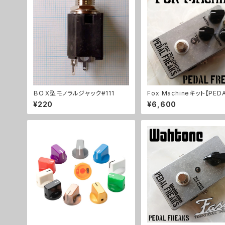
ＢＯＸ型モノラルジャック#111
Fox Machineキット【PEDA
EAKS】
¥220
¥6,600