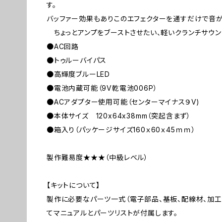
す。
バッファー効果もありこのエフェクターを通すだけで音が
ちょっとアンプをブーストさせたい、軽いクランチサウン
●AC回路
●トゥルーバイパス
●高輝度ブルーLED
●電池内蔵可能（9V乾電池006P）
●ACアダプター使用可能（センターマイナス９V)
●本体サイズ 120x64x38mm（突起含まず）
●箱入り（パッケージサイズ160ｘ60ｘ45ｍｍ）
製作難易度★★★（中級レベル）
【キットについて】
製作に必要なパーツ一式（電子部品、基板、配線材、加工
てマニュアルとパーツリストが付属します。