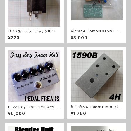
ＢＯＸ型モノラルジャック#111
Vintage Compressorパーツ
セット
¥220
¥3,000
Fuzz Boy From Hell キット
加工済み４Hole/NB1590B（11
【PEDAL FREAKS】
2x61x32mm）アルミダイキャス
¥6,000
¥1,780
トケース