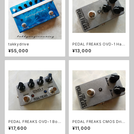
takkydrive
PEDAL FREAKS OVD-1 Han
dWired 完成品
¥55,000
¥13,000
PEDAL FREAKS OVD-1 Boo
PEDAL FREAKS CMOS Driv
st完成品
er 完成品
¥17,600
¥11,000