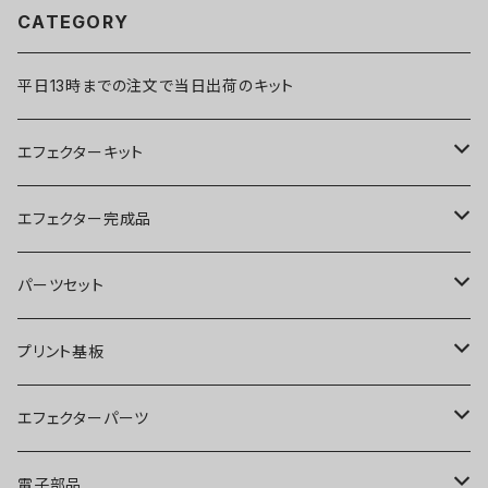
CATEGORY
平日13時までの注文で当日出荷のキット
エフェクターキット
ブースター
エフェクター完成品
オーバードライブ
ブースター
パーツセット
ディストーション
オーバードライブ
ブースター
プリント基板
ファズ
ディストーション
オーバードライブ
オーバードライブ
エフェクターパーツ
プリアンプ
ファズ
ディストーション
ディストーション
スイッチ
電子部品