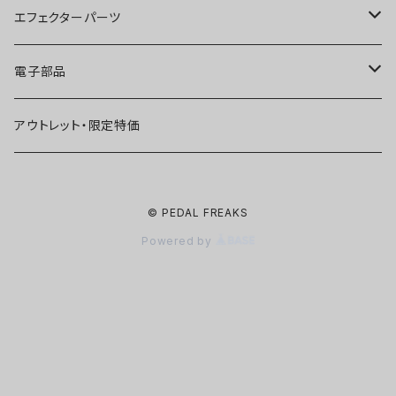
ファズ
ディストーション
オーバードライブ
オーバードライブ
エフェクターパーツ
プリアンプ
ファズ
ディストーション
ディストーション
スイッチ
電子部品
空間系
空間系
ファズ
ファズ
ジャック
IC
アウトレット・限定特価
コンプレッサー
その他
コンプレッサー
ブースター
電源関連パーツ
トランジスタ
© PEDAL FREAKS
ベース用
コンプレッサー
ベース用
空間系
ケース
ダイオード
Powered by
アルミダイキャストケース
Miniシリーズ
ベース用
Miniシリーズ
コンプレッサー
ノブ
LED
穴あけ加工済みケース
アウトレット・在庫限り
ノイズ系
その他
ベース用
ポット
コンデンサー
プラスチックノブ
フィルムコンデンサーWIMA
その他
ノイズ系
Miniシリーズ
ユニットキット
抵抗