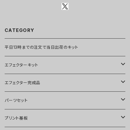
CATEGORY
平日13時までの注文で当日出荷のキット
エフェクターキット
ブースター
エフェクター完成品
オーバードライブ
ブースター
パーツセット
ディストーション
オーバードライブ
ブースター
プリント基板