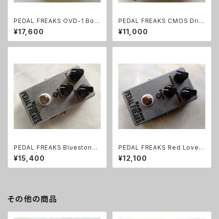
PEDAL FREAKS OVD-1 Boo
PEDAL FREAKS CMOS Driv
st完成品
er 完成品
¥17,600
¥11,000
PEDAL FREAKS Bluestone
PEDAL FREAKS Red Love
完成品
完成品
¥15,400
¥12,100
その他の商品