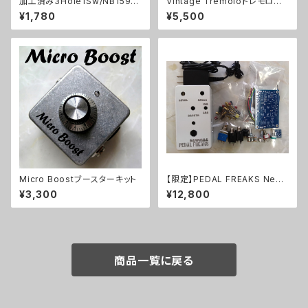
加工済み3Hole1Sw/NB1590
Vintage Tremoloトレモロキッ
B（112x61x32mm）アルミダイ
ト
¥1,780
¥5,500
キャストケース
Micro Boostブースターキット
【限定】PEDAL FREAKS New
Vibe キット
¥3,300
¥12,800
商品一覧に戻る