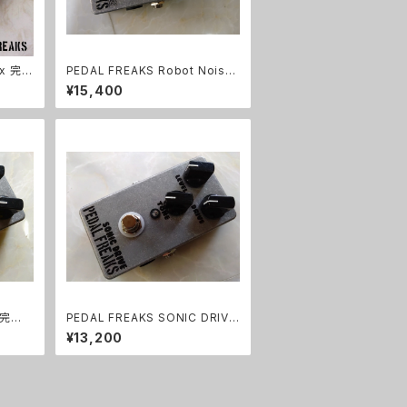
ox 完成
PEDAL FREAKS Robot Noise
完成品
¥15,400
ia完成
PEDAL FREAKS SONIC DRIVE
完成品
¥13,200