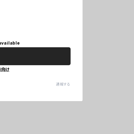
available
方向け
通報する