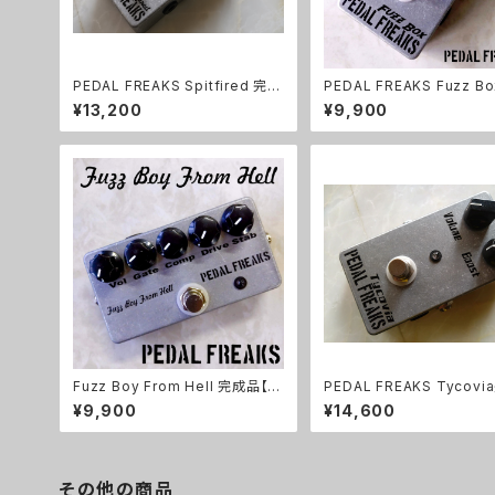
PEDAL FREAKS Spitfired 完成
PEDAL FREAKS Fuzz B
品
品
¥13,200
¥9,900
Fuzz Boy From Hell 完成品【P
PEDAL FREAKS Tycov
EDAL FREAKS】
品
¥9,900
¥14,600
その他の商品