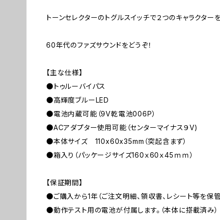
トーンセレクターのトグルスイッチで２つのキャラクターを
60年代のファズサウンドをどうぞ！
【主な仕様】
●トゥルーバイパス
●高輝度ブルーLED
●電池内蔵可能（9V乾電池006P）
●ACアダプター使用可能（センターマイナス９V)
●本体サイズ 110x60x35mm（突起含まず）
●箱入り（パッケージサイズ160ｘ60ｘ45ｍｍ）
【保証期間】
●ご購入から1年（ご注文明細、領収書、レシート等を保管
●動作テスト用の電池が付属します。（本体に搭載済み）