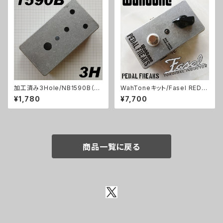
加工済み3Hole/NB1590B（11
WahToneキット/Fasel REDイ
2x61x32mm）アルミダイキャス
ンダクター仕様【PEDAL FREA
¥1,780
¥7,700
トケース
KS 】
商品一覧に戻る