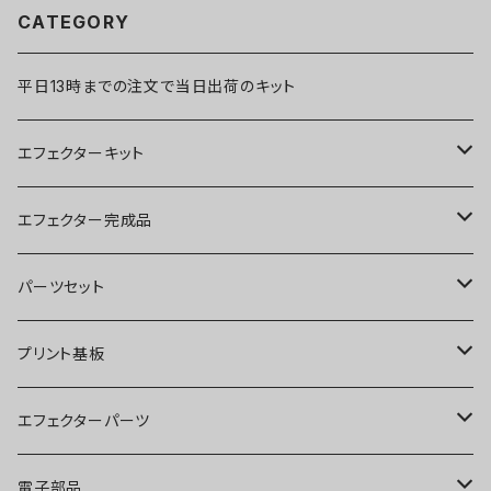
CATEGORY
平日13時までの注文で当日出荷のキット
エフェクターキット
ブースター
エフェクター完成品
オーバードライブ
ブースター
パーツセット
ディストーション
オーバードライブ
ブースター
プリント基板
ファズ
ディストーション
オーバードライブ
オーバードライブ
エフェクターパーツ
プリアンプ
ファズ
ディストーション
ディストーション
スイッチ
電子部品