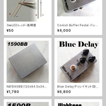
3㎜LEDレッド・高輝度
Conish Buffer Pedal バッフ
ァーキット【BASIC KIT】
¥50
¥4,000
NB1590BB（120x94.5x34ｍ
Blue Delayディレイキット【BA
ｍ）アルミダイキャストケース
SIC KIT】
¥1,780
¥6,800