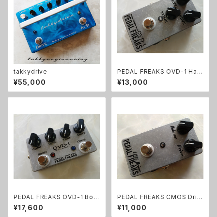
takkydrive
PEDAL FREAKS OVD-1 Han
dWired 完成品
¥55,000
¥13,000
PEDAL FREAKS OVD-1 Boo
PEDAL FREAKS CMOS Driv
st完成品
er 完成品
¥17,600
¥11,000