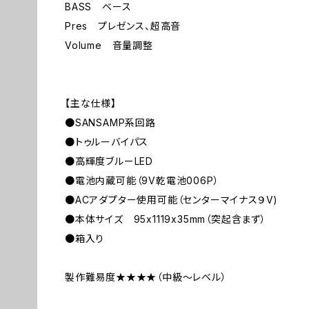
BASS ベース
Pres プレゼンス、超高音
Volume 音量調整
【主な仕様】
●SANSAMP系回路
●トゥルーバイパス
●高輝度ブルーLED
●電池内蔵可能（9V乾電池006P）
●ACアダプター使用可能（センターマイナス９V)
●本体サイズ 95x1119x35mm（突起含まず）
●箱入り
製作難易度★★★★（中級～レベル）