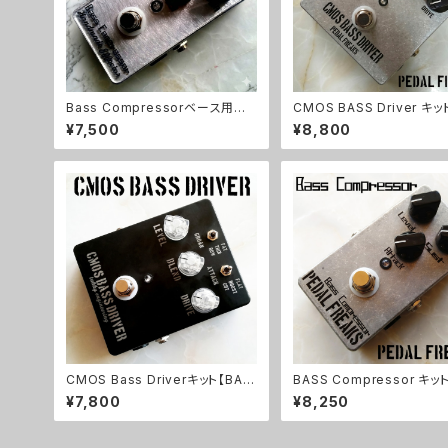
Bass Compressorベース用コ
CMOS BASS Driver キッ
ンプ【BASIC KIT】
DAL FREAKS】
¥7,500
¥8,800
CMOS Bass Driverキット【BASI
BASS Compressor キッ
C KIT】
AL FREAKS】
¥7,800
¥8,250