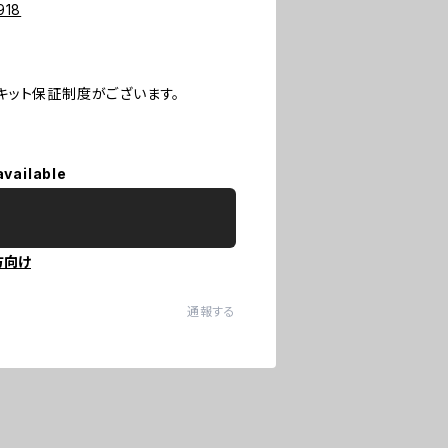
918
キット保証制度がございます。
available
方向け
通報する