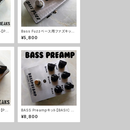
ト【PE
Bass Fuzzベース用ファズキット
【BASIC KIT】
¥5,800
ト【PED
BASS Preampキット【BASIC KI
T】
¥8,800