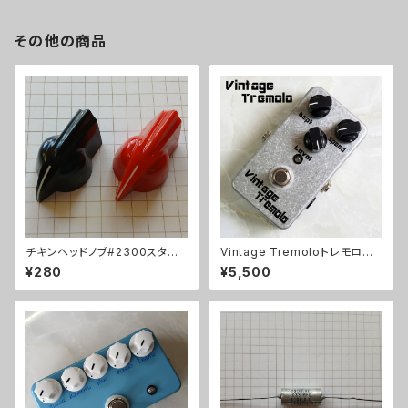
その他の商品
チキンヘッドノブ#2300スタイ
Vintage Tremoloトレモロキッ
ル
ト
¥280
¥5,500