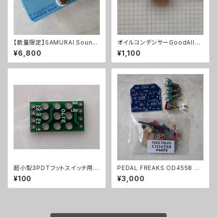
【数量限定】SAMURAI Sound
オイルコンデンサーGoodAll
Tremoloneキット
0.033uF【在庫限り】
¥6,800
¥1,100
超小型3PDTフットスイッチ用プ
PEDAL FREAKS OD4558 パ
リント基板トゥルーバイパス用21
ーツセット
¥100
¥3,000
70