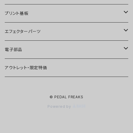
ディストーション
オーバードライブ
ブースター
プリント基板
ファズ
ディストーション
オーバードライブ
オーバードライブ
エフェクターパーツ
プリアンプ
ファズ
ディストーション
ディストーション
スイッチ
電子部品
空間系
空間系
ファズ
ファズ
ジャック
IC
アウトレット・限定特価
コンプレッサー
その他
コンプレッサー
ブースター
電源関連パーツ
トランジスタ
© PEDAL FREAKS
ベース用
コンプレッサー
ベース用
空間系
ケース
ダイオード
Powered by
アルミダイキャストケース
Miniシリーズ
ベース用
Miniシリーズ
コンプレッサー
ノブ
LED