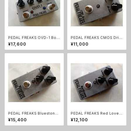
PEDAL FREAKS OVD-1 Boo
PEDAL FREAKS CMOS Driv
st完成品
er 完成品
¥17,600
¥11,000
PEDAL FREAKS Bluestone
PEDAL FREAKS Red Love
完成品
完成品
¥15,400
¥12,100