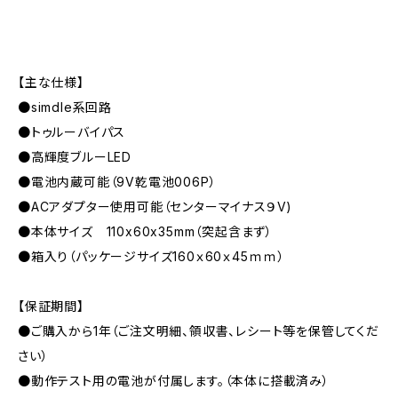
【主な仕様】
●simdle系回路
●トゥルーバイパス
●高輝度ブルーLED
●電池内蔵可能（9V乾電池006P）
●ACアダプター使用可能（センターマイナス９V)
●本体サイズ 110x60x35mm（突起含まず）
●箱入り（パッケージサイズ160ｘ60ｘ45ｍｍ）
【保証期間】
●ご購入から1年（ご注文明細、領収書、レシート等を保管してくだ
さい）
●動作テスト用の電池が付属します。（本体に搭載済み）