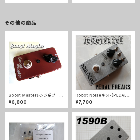
その他の商品
Boost Masterレンジ系ブース
Robot Noiseキット【PEDAL F
ターキット【BASIC KIT】
REAKS】
¥6,800
¥7,700