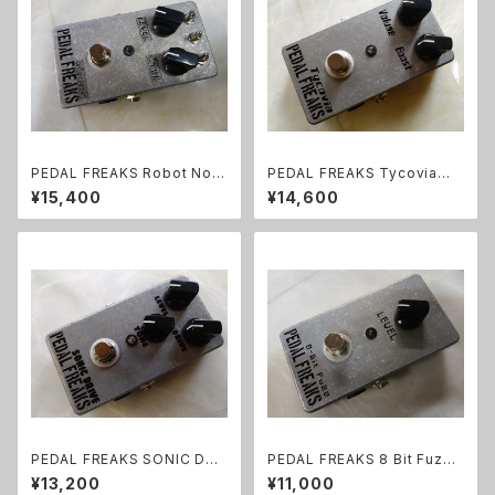
PEDAL FREAKS Robot Nois
PEDAL FREAKS Tycovia完
e 完成品
成品
¥15,400
¥14,600
PEDAL FREAKS SONIC DRI
PEDAL FREAKS 8 Bit Fuzz
VE 完成品
完成品
¥13,200
¥11,000