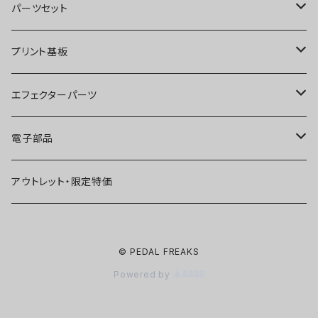
オーバードライブ
ブースター
パーツセット
ディストーション
オーバードライブ
ブースター
プリント基板
ファズ
ディストーション
オーバードライブ
オーバードライブ
エフェクターパーツ
プリアンプ
ファズ
ディストーション
ディストーション
スイッチ
電子部品
空間系
空間系
ファズ
ファズ
ジャック
IC
アウトレット・限定特価
コンプレッサー
その他
コンプレッサー
ブースター
電源関連パーツ
トランジスタ
© PEDAL FREAKS
ベース用
コンプレッサー
ベース用
空間系
ケース
ダイオード
Powered by
アルミダイキャストケース
Miniシリーズ
ベース用
Miniシリーズ
コンプレッサー
ノブ
LED