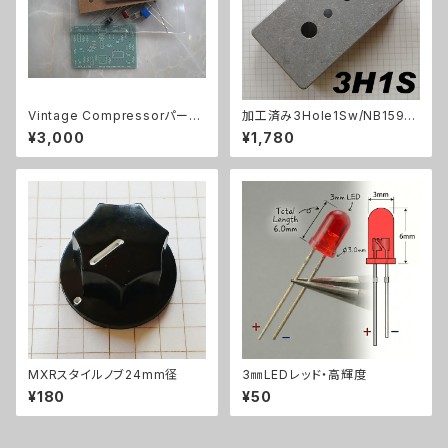
Vintage Compressorパーツ
加工済み3Hole1Sw/NB1590
セット
B（112x61x32mm）アルミダイ
¥3,000
¥1,780
キャストケース
MXRスタイルノブ24mm径
3㎜LEDレッド・高輝度
¥180
¥50