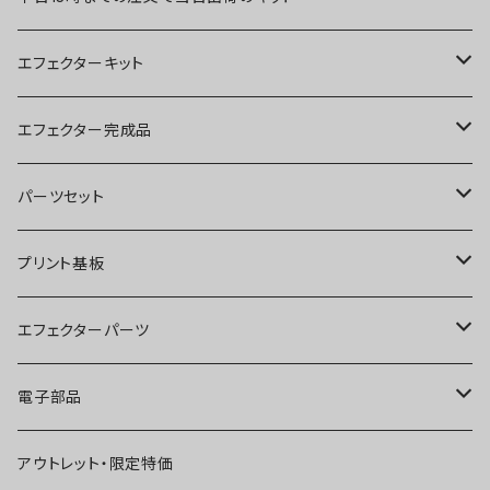
エフェクターキット
ブースター
エフェクター完成品
オーバードライブ
ブースター
パーツセット
ディストーション
オーバードライブ
ブースター
プリント基板
ファズ
ディストーション
オーバードライブ
オーバードライブ
エフェクターパーツ
プリアンプ
ファズ
ディストーション
ディストーション
スイッチ
電子部品
空間系
空間系
ファズ
ファズ
ジャック
IC
アウトレット・限定特価