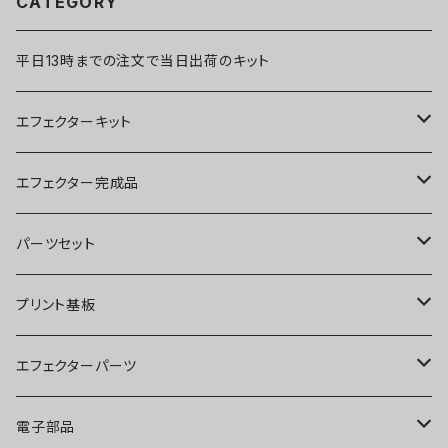
CATEGORY
平日13時までの注文で当日出荷のキット
エフェクターキット
ブースター
エフェクター完成品
オーバードライブ
ブースター
パーツセット
ディストーション
オーバードライブ
ブースター
プリント基板
ファズ
ディストーション
オーバードライブ
オーバードライブ
エフェクターパーツ
プリアンプ
ファズ
ディストーション
ディストーション
スイッチ
電子部品