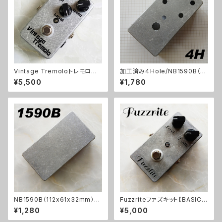
Vintage Tremoloトレモロキッ
加工済み４Hole/NB1590B（11
ト
2x61x32mm）アルミダイキャス
¥5,500
¥1,780
トケース
NB1590B（112x61x32mm）ア
Fuzzriteファズキット【BASIC K
ルミダイキャストケース
IT】
¥1,280
¥5,000