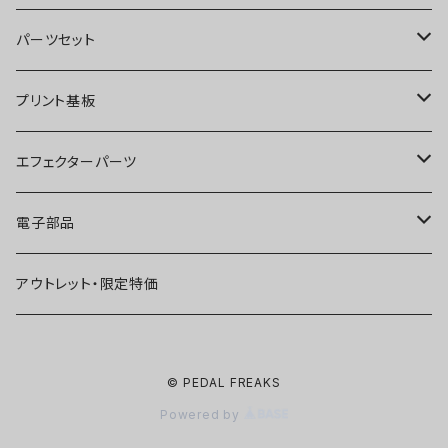
オーバードライブ
ブースター
パーツセット
ディストーション
オーバードライブ
ブースター
プリント基板
ファズ
ディストーション
オーバードライブ
オーバードライブ
エフェクターパーツ
プリアンプ
ファズ
ディストーション
ディストーション
スイッチ
電子部品
空間系
空間系
ファズ
ファズ
ジャック
IC
アウトレット・限定特価
コンプレッサー
その他
コンプレッサー
ブースター
電源関連パーツ
トランジスタ
© PEDAL FREAKS
ベース用
コンプレッサー
ベース用
空間系
ケース
ダイオード
Powered by