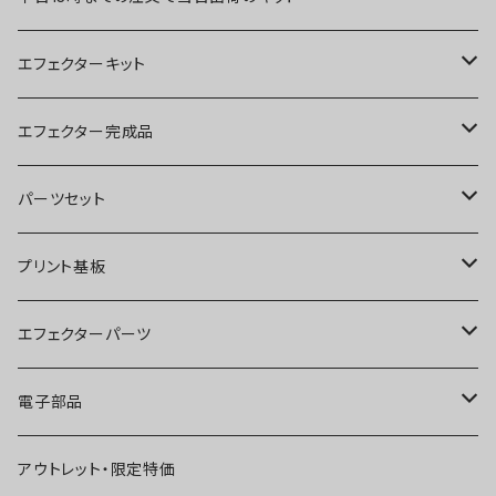
エフェクターキット
ブースター
エフェクター完成品
オーバードライブ
ブースター
パーツセット
ディストーション
オーバードライブ
ブースター
プリント基板
ファズ
ディストーション
オーバードライブ
オーバードライブ
エフェクターパーツ
プリアンプ
ファズ
ディストーション
ディストーション
スイッチ
電子部品
空間系
空間系
ファズ
ファズ
ジャック
IC
アウトレット・限定特価