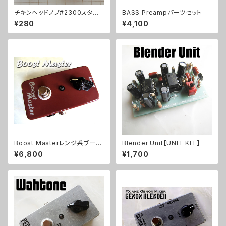
チキンヘッドノブ#2300スタイ
BASS Preampパーツセット
ル
¥280
¥4,100
Boost Masterレンジ系ブース
Blender Unit【UNIT KIT】
ターキット【BASIC KIT】
¥6,800
¥1,700