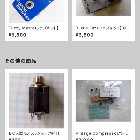
Fuzzy Masterファズキット【BA
Rucus Fuzzファズキット【BASI
SIC KIT】
C KIT】
¥5,800
¥6,800
その他の商品
ＢＯＸ型モノラルジャック#111
Vintage Compressorパーツ
セット