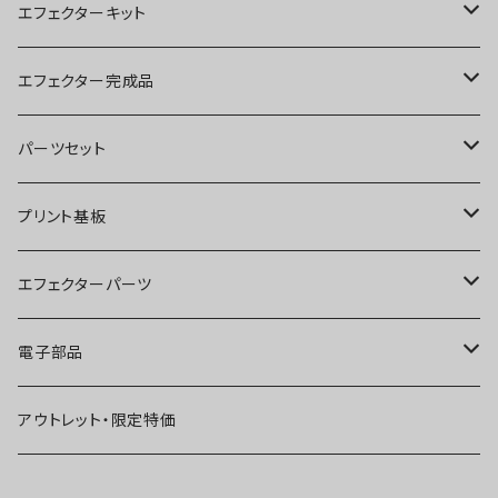
エフェクターキット
ブースター
エフェクター完成品
オーバードライブ
ブースター
パーツセット
ディストーション
オーバードライブ
ブースター
プリント基板
ファズ
ディストーション
オーバードライブ
オーバードライブ
エフェクターパーツ
プリアンプ
ファズ
ディストーション
ディストーション
スイッチ
電子部品
空間系
空間系
ファズ
ファズ
ジャック
IC
アウトレット・限定特価
コンプレッサー
その他
コンプレッサー
ブースター
電源関連パーツ
トランジスタ