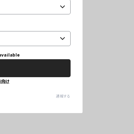
available
方向け
通報する