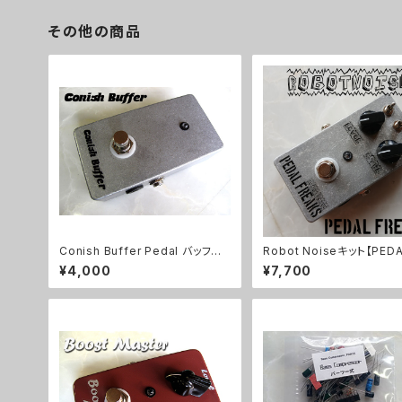
その他の商品
Conish Buffer Pedal バッファ
Robot Noiseキット【PEDA
ーキット【BASIC KIT】
EAKS】
¥4,000
¥7,700