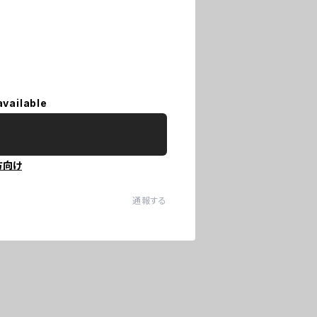
available
方向け
通報する