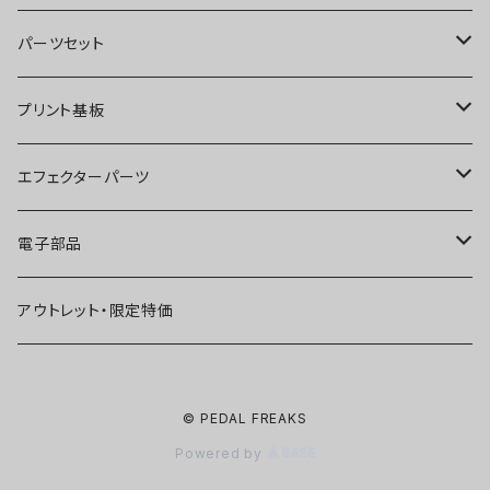
オーバードライブ
ブースター
パーツセット
ディストーション
オーバードライブ
ブースター
プリント基板
ファズ
ディストーション
オーバードライブ
オーバードライブ
エフェクターパーツ
プリアンプ
ファズ
ディストーション
ディストーション
スイッチ
電子部品
空間系
空間系
ファズ
ファズ
ジャック
IC
アウトレット・限定特価
コンプレッサー
その他
コンプレッサー
ブースター
電源関連パーツ
トランジスタ
© PEDAL FREAKS
ベース用
コンプレッサー
ベース用
空間系
ケース
ダイオード
Powered by