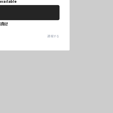
available
方向け
通報する