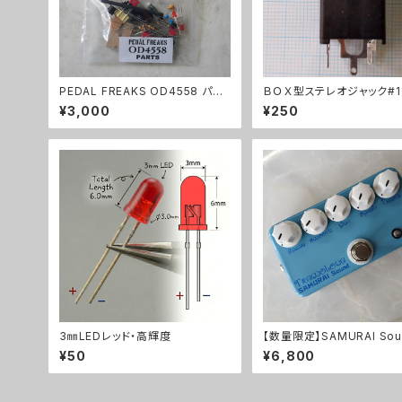
PEDAL FREAKS OD4558 パー
ＢＯＸ型ステレオジャック#1
ツセット
¥3,000
¥250
3㎜LEDレッド・高輝度
【数量限定】SAMURAI Soun
emoloneキット
¥50
¥6,800