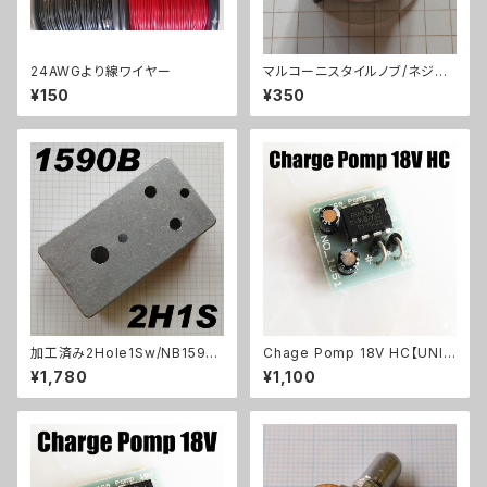
24AWGより線ワイヤー
マルコーニスタイルノブ/ネジ固
定式
¥150
¥350
加工済み2Hole1Sw/NB1590
Chage Pomp 18V HC【UNIT
B（112x61x32mm）アルミダイ
KIT】
¥1,780
¥1,100
キャストケース