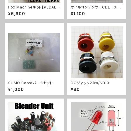
Fox Machineキット【PEDAL F
オイルコンデンサーCDE 0.04
REAKS】
7uF【在庫限り】
¥6,600
¥1,100
SUMO Boostパーツセット
DCジャック2.1㎜/NB10
¥1,000
¥80