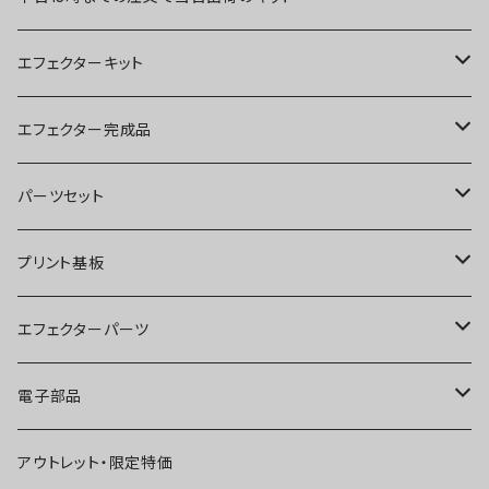
エフェクターキット
ブースター
エフェクター完成品
オーバードライブ
ブースター
パーツセット
ディストーション
オーバードライブ
ブースター
プリント基板
ファズ
ディストーション
オーバードライブ
オーバードライブ
エフェクターパーツ
プリアンプ
ファズ
ディストーション
ディストーション
スイッチ
電子部品
空間系
空間系
ファズ
ファズ
ジャック
IC
アウトレット・限定特価