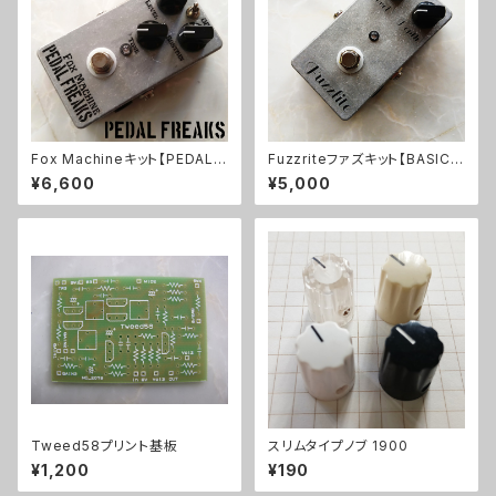
Fox Machineキット【PEDAL F
Fuzzriteファズキット【BASIC K
REAKS】
IT】
¥6,600
¥5,000
Tweed58プリント基板
スリムタイプノブ 1900
¥1,200
¥190