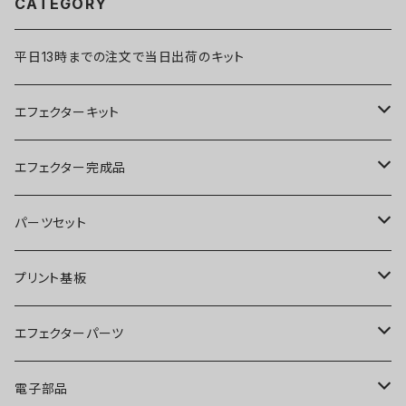
CATEGORY
平日13時までの注文で当日出荷のキット
エフェクターキット
ブースター
エフェクター完成品
オーバードライブ
ブースター
パーツセット
ディストーション
オーバードライブ
ブースター
プリント基板
ファズ
ディストーション
オーバードライブ
オーバードライブ
エフェクターパーツ
プリアンプ
ファズ
ディストーション
ディストーション
スイッチ
電子部品