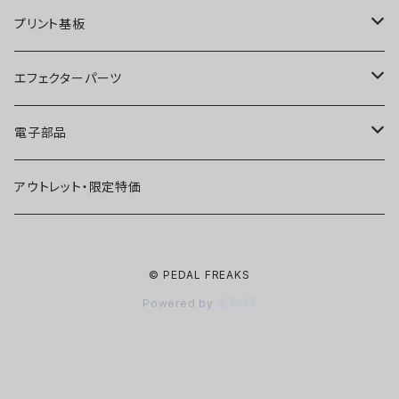
ディストーション
オーバードライブ
ブースター
プリント基板
ファズ
ディストーション
オーバードライブ
オーバードライブ
エフェクターパーツ
プリアンプ
ファズ
ディストーション
ディストーション
スイッチ
電子部品
空間系
空間系
ファズ
ファズ
ジャック
IC
アウトレット・限定特価
コンプレッサー
その他
コンプレッサー
ブースター
電源関連パーツ
トランジスタ
© PEDAL FREAKS
ベース用
コンプレッサー
ベース用
空間系
ケース
ダイオード
Powered by
アルミダイキャストケース
Miniシリーズ
ベース用
Miniシリーズ
コンプレッサー
ノブ
LED
穴あけ加工済みケース