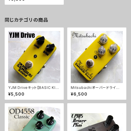
同じカテゴリの商品
YJM Driveキット【BASIC KI
Mitsubachiオーバードライブ
T】
キット【BASIC KIT】
¥5,500
¥6,500