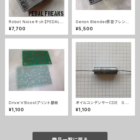
Robot Noiseキット【PEDAL F
Genon Blender原音ブレンド
REAKS】
キット【BASIC KIT】
¥7,700
¥5,500
Drive'n'Boostプリント基板
オイルコンデンサーCDE 0.04
7uF【在庫限り】
¥1,100
¥1,100
商品一覧に戻る