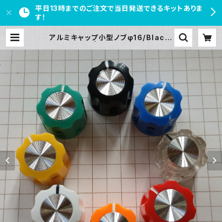
平日13時までのご注文で当日発送できるキットありま
す！
アルミキャップ小型ノブφ16/Black/
KN1360 | PEDAL FREAKS