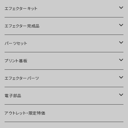
エフェクターキット
ブースター
エフェクター完成品
オーバードライブ
ブースター
パーツセット
ディストーション
オーバードライブ
ブースター
プリント基板
ファズ
ディストーション
オーバードライブ
オーバードライブ
エフェクターパーツ
プリアンプ
ファズ
ディストーション
ディストーション
スイッチ
電子部品
空間系
空間系
ファズ
ファズ
ジャック
IC
アウトレット・限定特価