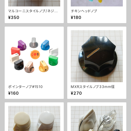
マルコーニスタイルノブ/ネジ固
チキンヘッドノブ
定式
¥350
¥180
ポインターノブ#1510
MXRスタイルノブ33mm径
¥160
¥270