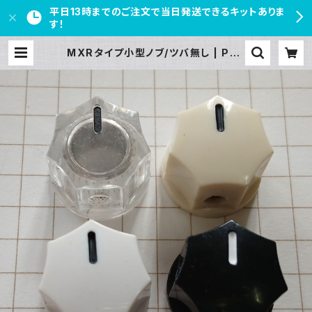
平日13時までのご注文で当日発送できるキットありま
す！
MXRタイプ小型ノブ/ツバ無し | PED
AL FREAKS