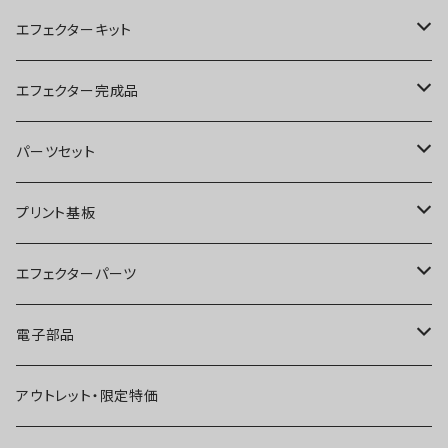
エフェクターキット
ブースター
エフェクター完成品
オーバードライブ
ブースター
パーツセット
ディストーション
オーバードライブ
ブースター
プリント基板
ファズ
ディストーション
オーバードライブ
オーバードライブ
エフェクターパーツ
プリアンプ
ファズ
ディストーション
ディストーション
スイッチ
電子部品
空間系
空間系
ファズ
ファズ
ジャック
IC
アウトレット・限定特価