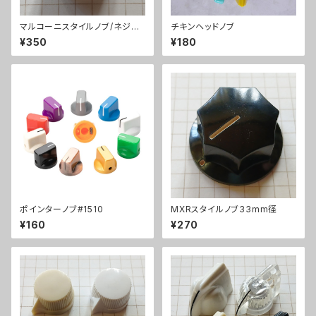
マルコーニスタイルノブ/ネジ固
チキンヘッドノブ
定式
¥350
¥180
ポインターノブ#1510
MXRスタイルノブ33mm径
¥160
¥270