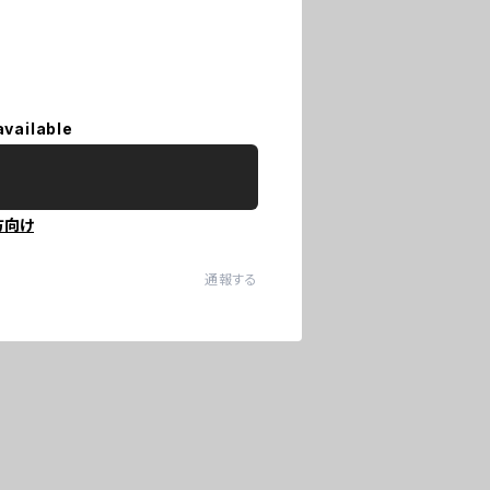
available
方向け
通報する