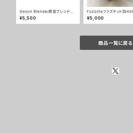
Genon Blender原音ブレンドキ
Fuzzriteファズキット【BASI
ット【BASIC KIT】
T】
¥5,500
¥5,000
商品一覧に戻る