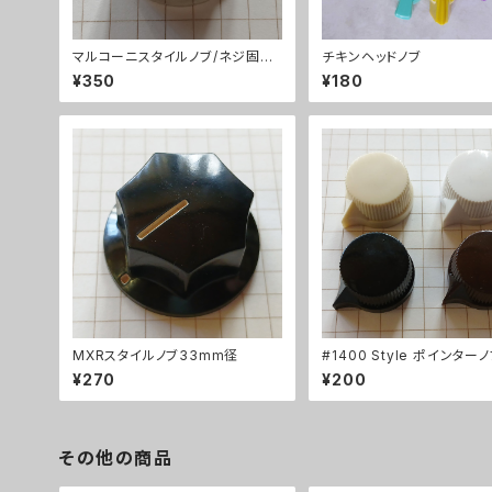
マルコーニスタイルノブ/ネジ固定
チキンヘッドノブ
式
¥350
¥180
MXRスタイルノブ33mm径
#1400 Style ポインター
¥270
¥200
その他の商品