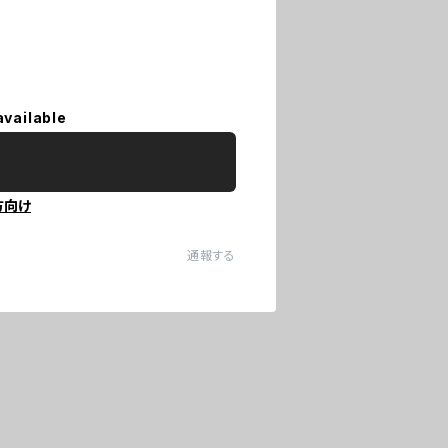
available
方向け
通報する