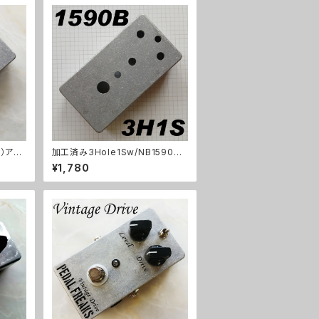
m）アル
加工済み3Hole1Sw/NB1590B
（112x61x32mm）アルミダイキャ
¥1,780
ストケース