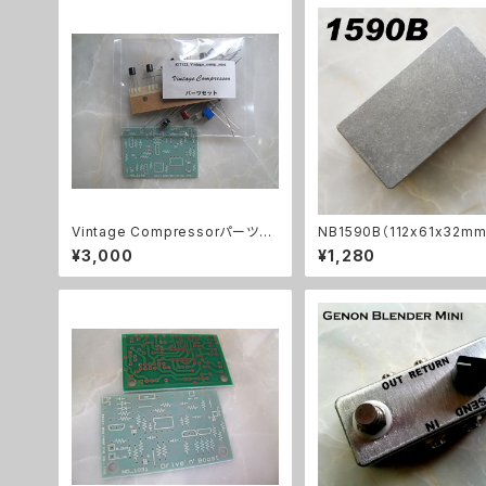
Vintage Compressorパーツセ
NB1590B（112x61x32m
ット
ミダイキャストケース
¥3,000
¥1,280