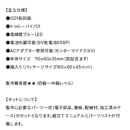
【主な仕様】
●OD1系回路
●トゥルーバイパス
●高輝度ブルーLED
●電池内蔵可能（9V乾電池006P）
●ACアダプター使用可能（センターマイナス９V)
●本体サイズ 110x60x35mm（突起含まず）
●箱入り（パッケージサイズ160ｘ60ｘ45ｍｍ）
製作難易度★★（初級～中級レベル）
【キットについて】
製作に必要なパーツ一式（電子部品、基板、配線材、加工済みケ
ース）のセットとなります。組立てマニュアルとパーツリストが付
属します。