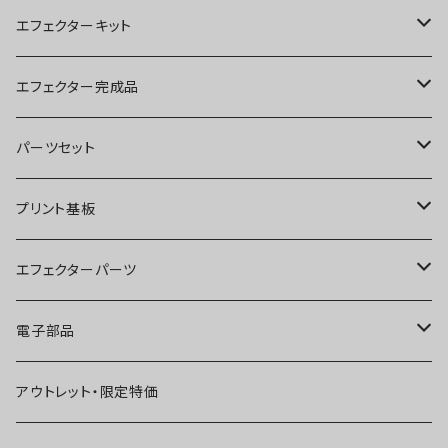
エフェクターキット
ブースター
エフェクター完成品
オーバードライブ
ブースター
パーツセット
ディストーション
オーバードライブ
ブースター
プリント基板
ファズ
ディストーション
オーバードライブ
オーバードライブ
エフェクターパーツ
プリアンプ
ファズ
ディストーション
ディストーション
スイッチ
電子部品
空間系
空間系
ファズ
ファズ
ジャック
IC
アウトレット・限定特価