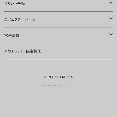
ディストーション
オーバードライブ
ブースター
プリント基板
ファズ
ディストーション
オーバードライブ
オーバードライブ
エフェクターパーツ
プリアンプ
ファズ
ディストーション
ディストーション
スイッチ
電子部品
空間系
空間系
ファズ
ファズ
ジャック
IC
アウトレット・限定特価
コンプレッサー
その他
コンプレッサー
ブースター
電源関連パーツ
トランジスタ
© PEDAL FREAKS
ベース用
コンプレッサー
ベース用
空間系
ケース
ダイオード
Powered by
アルミダイキャストケース
Miniシリーズ
ベース用
Miniシリーズ
コンプレッサー
ノブ
LED
穴あけ加工済みケース
アウトレット・在庫限り
ノイズ系
その他
ベース用
ポット
コンデンサー