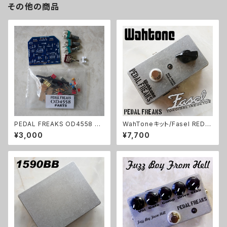
その他の商品
PEDAL FREAKS OD4558 パ
WahToneキット/Fasel REDイ
ーツセット
ンダクター仕様【PEDAL FREA
¥3,000
¥7,700
KS 】