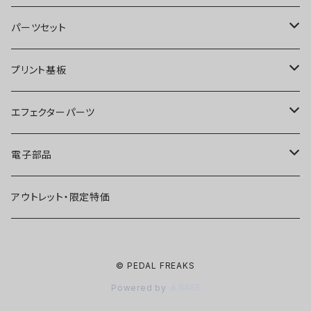
オーバードライブ
ブースター
パーツセット
ディストーション
オーバードライブ
ブースター
プリント基板
ファズ
ディストーション
オーバードライブ
オーバードライブ
エフェクターパーツ
プリアンプ
ファズ
ディストーション
ディストーション
スイッチ
電子部品
空間系
空間系
ファズ
ファズ
ジャック
IC
アウトレット・限定特価
コンプレッサー
その他
コンプレッサー
ブースター
電源関連パーツ
トランジスタ
© PEDAL FREAKS
ベース用
コンプレッサー
ベース用
空間系
ケース
ダイオード
Powered by