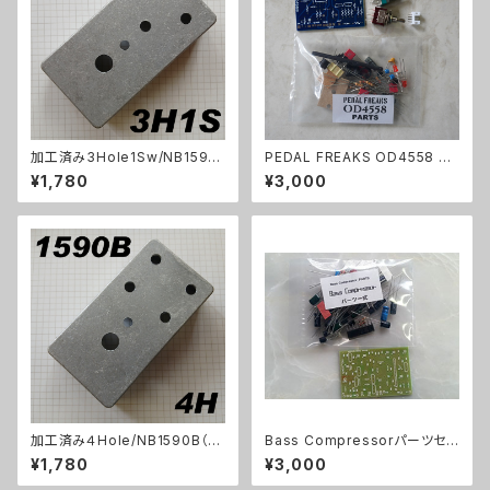
加工済み3Hole1Sw/NB1590
PEDAL FREAKS OD4558 パ
B（112x61x32mm）アルミダイ
ーツセット
¥1,780
¥3,000
キャストケース
加工済み４Hole/NB1590B（11
Bass Compressorパーツセッ
2x61x32mm）アルミダイキャス
ト
¥1,780
¥3,000
トケース