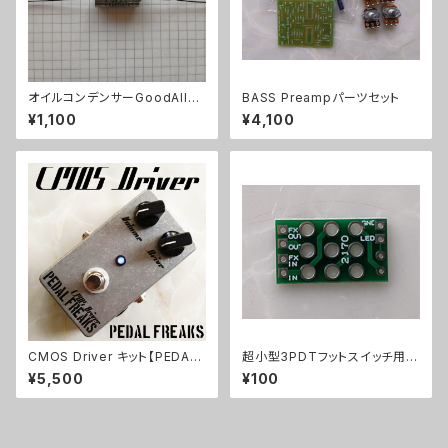
オイルコンデンサーGoodAll
BASS Preampパーツセット
0.033uF【在庫限り】
¥1,100
¥4,100
CMOS Driver キット【PEDAL
超小型3PDTフットスイッチ用プ
FREAKS】
リント基板トゥルーバイパス用21
¥5,500
¥100
70