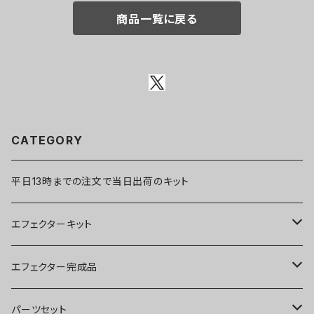
商品一覧に戻る
CATEGORY
平日13時までの注文で当日出荷のキット
エフェクターキット
ブースター
エフェクター完成品
オーバードライブ
ブースター
パーツセット