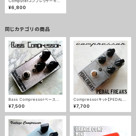
Computerコンプレッサーキッ
ト【BASIC KIT】
¥6,800
同じカテゴリの商品
Bass Compressorベース用
Compressorキット【PEDAL F
コンプ【BASIC KIT】
REAKS】
¥7,500
¥7,700