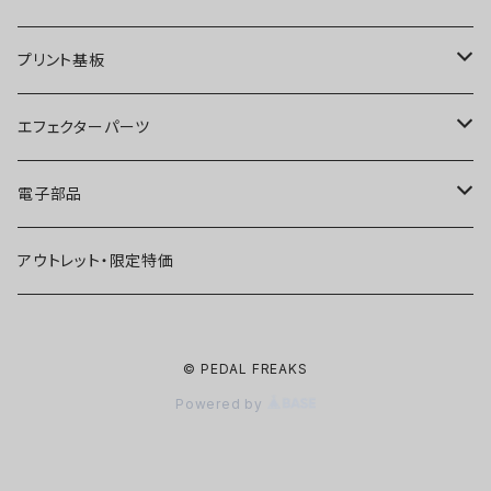
ディストーション
オーバードライブ
ブースター
プリント基板
ファズ
ディストーション
オーバードライブ
オーバードライブ
エフェクターパーツ
プリアンプ
ファズ
ディストーション
ディストーション
スイッチ
電子部品
空間系
空間系
ファズ
ファズ
ジャック
IC
アウトレット・限定特価
コンプレッサー
その他
コンプレッサー
ブースター
電源関連パーツ
トランジスタ
© PEDAL FREAKS
ベース用
コンプレッサー
ベース用
空間系
ケース
ダイオード
Powered by
アルミダイキャストケース
Miniシリーズ
ベース用
Miniシリーズ
コンプレッサー
ノブ
LED