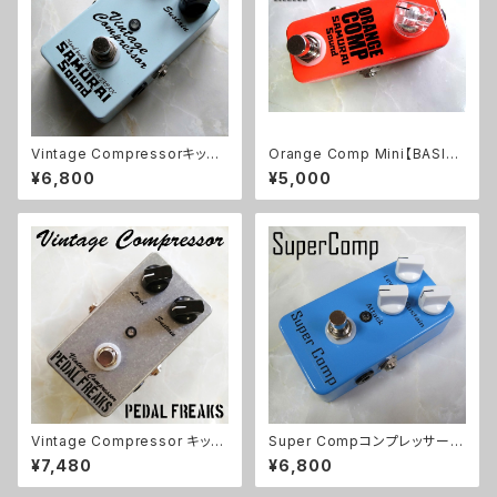
Vintage Compressorキット
Orange Comp Mini【BASIC
【BASIC KIT】
SET】
¥6,800
¥5,000
Vintage Compressor キット
Super Compコンプレッサーキ
【PEDAL FREAKS】
ット【BASIC KIT】
¥7,480
¥6,800