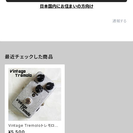
日本国内にお住まいの方向け
通報する
最近チェックした商品
Vintage Tremoloトレモロキッ
ト
¥5,500