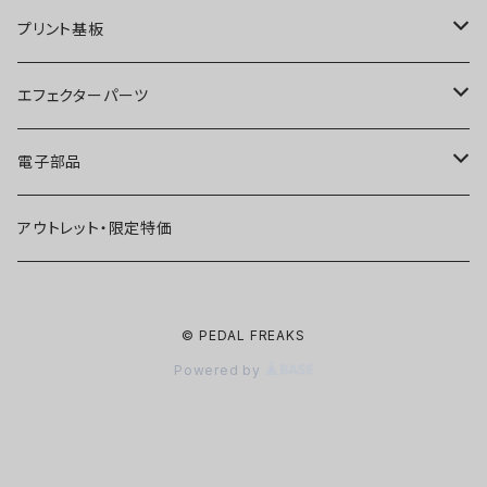
ディストーション
オーバードライブ
ブースター
プリント基板
ファズ
ディストーション
オーバードライブ
オーバードライブ
エフェクターパーツ
プリアンプ
ファズ
ディストーション
ディストーション
スイッチ
電子部品
空間系
空間系
ファズ
ファズ
ジャック
IC
アウトレット・限定特価
コンプレッサー
その他
コンプレッサー
ブースター
電源関連パーツ
トランジスタ
© PEDAL FREAKS
ベース用
コンプレッサー
ベース用
空間系
ケース
ダイオード
Powered by
アルミダイキャストケース
Miniシリーズ
ベース用
Miniシリーズ
コンプレッサー
ノブ
LED
穴あけ加工済みケース