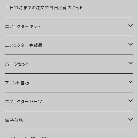
平日13時までの注文で当日出荷のキット
エフェクターキット
ブースター
エフェクター完成品
オーバードライブ
ブースター
パーツセット
ディストーション
オーバードライブ
ブースター
プリント基板
ファズ
ディストーション
オーバードライブ
オーバードライブ
エフェクターパーツ
プリアンプ
ファズ
ディストーション
ディストーション
スイッチ
電子部品