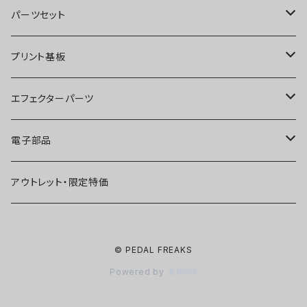
オーバードライブ
ブースター
パーツセット
ディストーション
オーバードライブ
ブースター
プリント基板
ファズ
ディストーション
オーバードライブ
オーバードライブ
エフェクターパーツ
プリアンプ
ファズ
ディストーション
ディストーション
スイッチ
電子部品
空間系
空間系
ファズ
ファズ
ジャック
IC
アウトレット・限定特価
コンプレッサー
その他
コンプレッサー
ブースター
電源関連パーツ
トランジスタ
© PEDAL FREAKS
ベース用
コンプレッサー
ベース用
空間系
ケース
ダイオード
Powered by
アルミダイキャストケース
Miniシリーズ
ベース用
Miniシリーズ
コンプレッサー
ノブ
LED