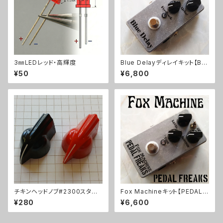
3㎜LEDレッド・高輝度
Blue Delayディレイキット【BA
SIC KIT】
¥50
¥6,800
チキンヘッドノブ#2300スタイ
Fox Machineキット【PEDAL F
ル
REAKS】
¥280
¥6,600