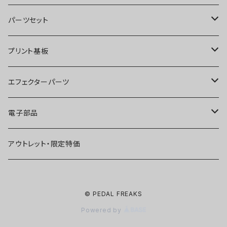
オーバードライブ
ブースター
パーツセット
ディストーション
オーバードライブ
ブースター
プリント基板
ファズ
ディストーション
オーバードライブ
オーバードライブ
エフェクターパーツ
プリアンプ
ファズ
ディストーション
ディストーション
スイッチ
電子部品
空間系
空間系
ファズ
ファズ
ジャック
IC
アウトレット・限定特価
コンプレッサー
その他
コンプレッサー
ブースター
電源関連パーツ
トランジスタ
© PEDAL FREAKS
ベース用
コンプレッサー
ベース用
空間系
ケース
ダイオード
Powered by