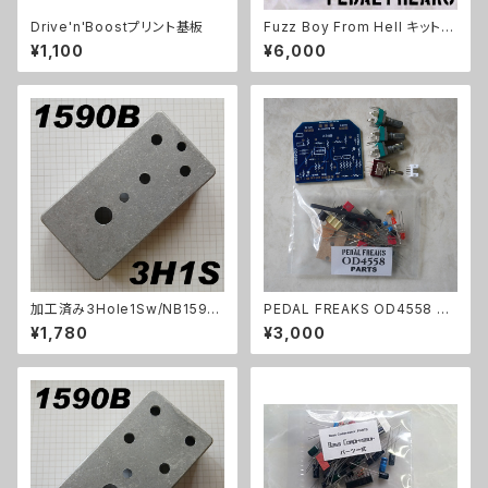
Drive'n'Boostプリント基板
Fuzz Boy From Hell キット
【PEDAL FREAKS】
¥1,100
¥6,000
加工済み3Hole1Sw/NB1590
PEDAL FREAKS OD4558 パ
B（112x61x32mm）アルミダイ
ーツセット
¥1,780
¥3,000
キャストケース