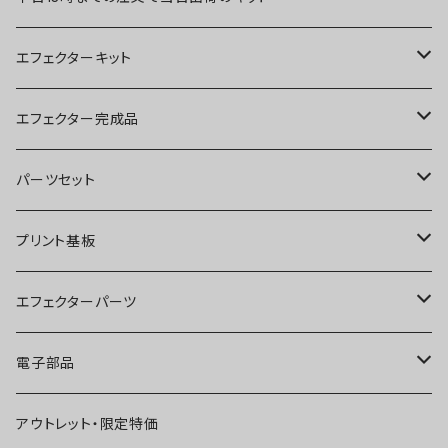
エフェクターキット
ブースター
エフェクター完成品
オーバードライブ
ブースター
パーツセット
ディストーション
オーバードライブ
ブースター
プリント基板
ファズ
ディストーション
オーバードライブ
オーバードライブ
エフェクターパーツ
プリアンプ
ファズ
ディストーション
ディストーション
スイッチ
電子部品
空間系
空間系
ファズ
ファズ
ジャック
IC
アウトレット・限定特価