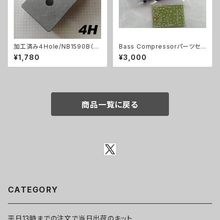
加工済み４Hole/NB1590B（11
Bass Compressorパーツセッ
2x61x32mm）アルミダイキャス
ト
¥1,780
¥3,000
トケース
商品一覧に戻る
CATEGORY
平日13時までの注文で当日出荷のキット