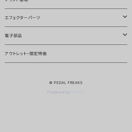
ファズ
ディストーション
オーバードライブ
オーバードライブ
エフェクターパーツ
プリアンプ
ファズ
ディストーション
ディストーション
スイッチ
電子部品
空間系
空間系
ファズ
ファズ
ジャック
IC
アウトレット・限定特価
コンプレッサー
その他
コンプレッサー
ブースター
電源関連パーツ
トランジスタ
© PEDAL FREAKS
ベース用
コンプレッサー
ベース用
空間系
ケース
ダイオード
Powered by
アルミダイキャストケース
Miniシリーズ
ベース用
Miniシリーズ
コンプレッサー
ノブ
LED
穴あけ加工済みケース
アウトレット・在庫限り
ノイズ系
その他
ベース用
ポット
コンデンサー