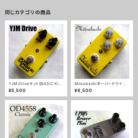
同じカテゴリの商品
YJM Driveキット【BASIC KI
Mitsubachiオーバードライブ
T】
キット【BASIC KIT】
¥5,500
¥6,500