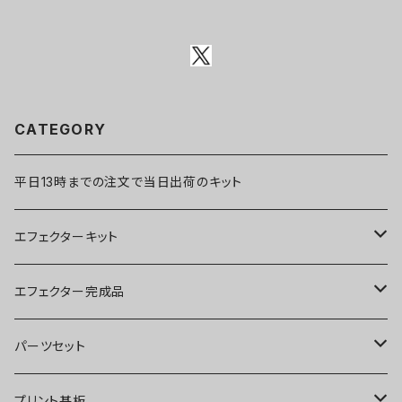
CATEGORY
平日13時までの注文で当日出荷のキット
エフェクターキット
ブースター
エフェクター完成品
オーバードライブ
ブースター
パーツセット
ディストーション
オーバードライブ
ブースター
プリント基板