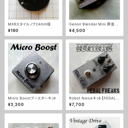
MXRスタイルノブ24mm径
Genon Blender Mini 原音ブ
レンドキット【BASIC KIT】
¥180
¥4,500
Micro Boostブースターキット
Robot Noiseキット【PEDAL F
REAKS】
¥3,300
¥7,700