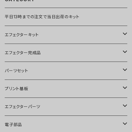
平日13時までの注文で当日出荷のキット
エフェクターキット
ブースター
エフェクター完成品
オーバードライブ
ブースター
パーツセット
ディストーション
オーバードライブ
ブースター
プリント基板
ファズ
ディストーション
オーバードライブ
オーバードライブ
エフェクターパーツ
プリアンプ
ファズ
ディストーション
ディストーション
スイッチ
電子部品