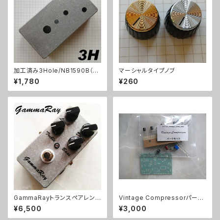
加工済み3Hole/NB1590B（11
マーシャルタイプノブ
2x61x32mm）アルミダイキャス
¥1,780
¥260
トケース
GammaRayトランスペアレント
Vintage Compressorパーツ
系ODキット【BASIC KIT】
セット
¥6,500
¥3,000