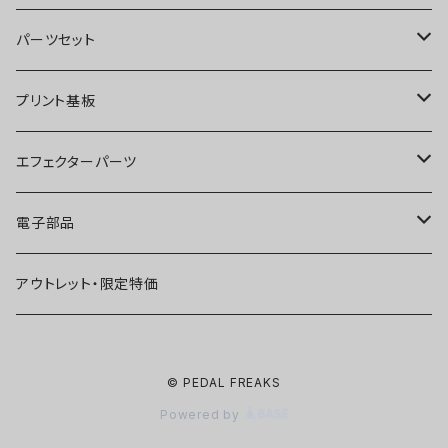
オーバードライブ
ブースター
パーツセット
ディストーション
オーバードライブ
ブースター
プリント基板
ファズ
ディストーション
オーバードライブ
オーバードライブ
エフェクターパーツ
プリアンプ
ファズ
ディストーション
ディストーション
スイッチ
電子部品
空間系
空間系
ファズ
ファズ
ジャック
IC
アウトレット・限定特価
コンプレッサー
その他
コンプレッサー
ブースター
電源関連パーツ
トランジスタ
© PEDAL FREAKS
ベース用
コンプレッサー
ベース用
空間系
ケース
ダイオード
Powered by