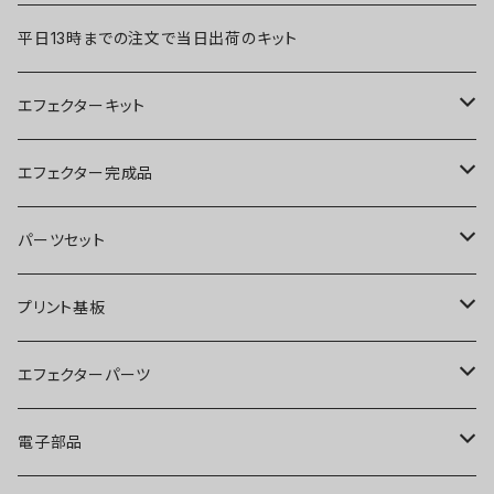
平日13時までの注文で当日出荷のキット
エフェクターキット
ブースター
エフェクター完成品
オーバードライブ
ブースター
パーツセット
ディストーション
オーバードライブ
ブースター
プリント基板
ファズ
ディストーション
オーバードライブ
オーバードライブ
エフェクターパーツ
プリアンプ
ファズ
ディストーション
ディストーション
スイッチ
電子部品