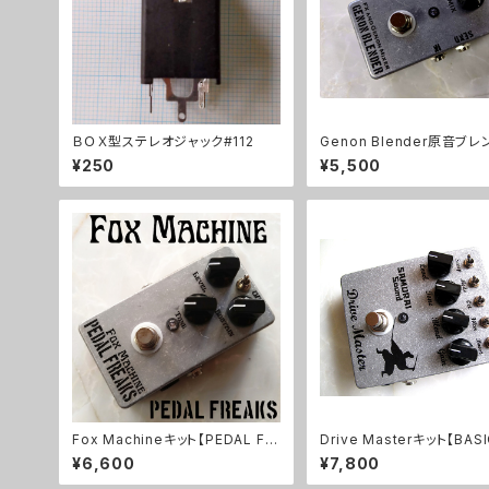
ＢＯＸ型ステレオジャック#112
Genon Blender原音ブ
ット【BASIC KIT】
¥250
¥5,500
Fox Machineキット【PEDAL FR
Drive Masterキット【BASI
EAKS】
T】
¥6,600
¥7,800