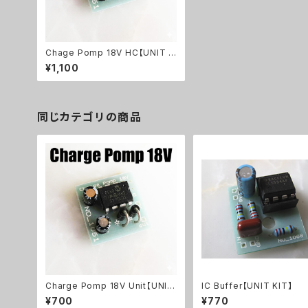
Chage Pomp 18V HC【UNIT K
IT】
¥1,100
同じカテゴリの商品
Charge Pomp 18V Unit【UNIT
IC Buffer【UNIT KIT】
KIT】
¥700
¥770