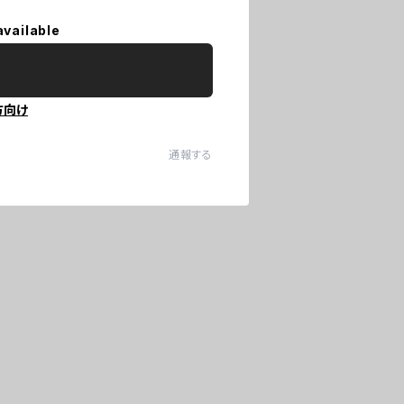
available
方向け
通報する