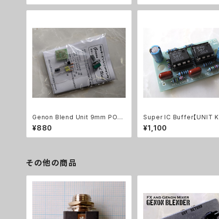
Genon Blend Unit 9mm POT
Super IC Buffer【UNIT K
【UNIT KIT】
¥880
¥1,100
その他の商品