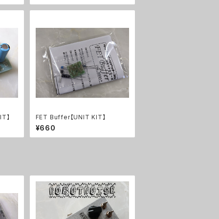
IT】
FET Buffer【UNIT KIT】
¥660