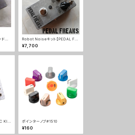
レンドキ
Robot Noiseキット【PEDAL FR
EAKS】
¥7,700
C KI
ポインターノブ#1510
¥160