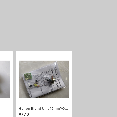
Genon Blend Unit 16mmPOT
【UNIT KIT】
¥770