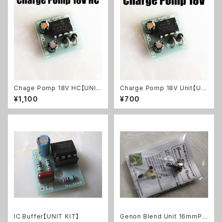
Chage Pomp 18V HC【UNIT
Charge Pomp 18V Unit【UNI
KIT】
T KIT】
¥1,100
¥700
IC Buffer【UNIT KIT】
Genon Blend Unit 16mmPO