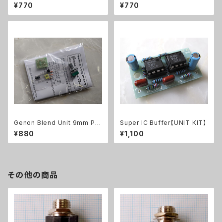
T【UNIT KIT】
¥770
¥770
Genon Blend Unit 9mm PO
Super IC Buffer【UNIT KIT】
T【UNIT KIT】
¥880
¥1,100
その他の商品