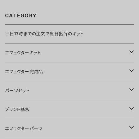
CATEGORY
平日13時までの注文で当日出荷のキット
エフェクターキット
ブースター
エフェクター完成品
オーバードライブ
ブースター
パーツセット
ディストーション
オーバードライブ
ブースター
プリント基板
ファズ
ディストーション
オーバードライブ
オーバードライブ
エフェクターパーツ