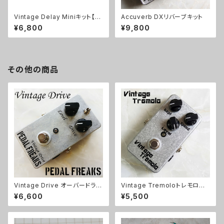
Vintage Delay Miniキット【B
Accuverb DXリバーブキット
ASIC KIT】
¥6,800
¥9,800
その他の商品
Vintage Drive オーバードライ
Vintage Tremoloトレモロキッ
ブキット【PEDAL FREAKS】
ト
¥6,600
¥5,500