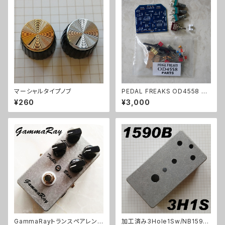
マーシャルタイプノブ
PEDAL FREAKS OD4558 パ
ーツセット
¥260
¥3,000
GammaRayトランスペアレント
加工済み3Hole1Sw/NB1590