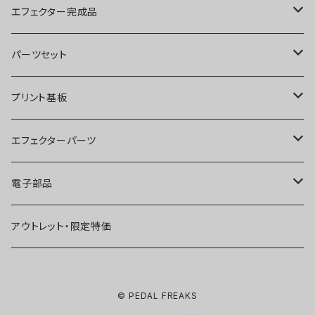
ブースター
エフェクター完成品
オーバードライブ
ブースター
パーツセット
ディストーション
オーバードライブ
ブースター
プリント基板
ファズ
ディストーション
オーバードライブ
オーバードライブ
エフェクターパーツ
プリアンプ
ファズ
ディストーション
ディストーション
スイッチ
電子部品
空間系
空間系
ファズ
ファズ
ジャック
IC
アウトレット・限定特価
コンプレッサー
その他
コンプレッサー
ブースター
電源関連パーツ
トランジスタ
© PEDAL FREAKS
ベース用
コンプレッサー
ベース用
空間系
ケース
ダイオード