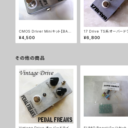
CMOS Driver Miniキット【BASI
17 Drive TS系オーバー
C KIT】
キット【BASIC KIT】
¥4,500
¥6,800
その他の商品
Vintage Drive オーバードライブ
SUMO Boostパーツセット